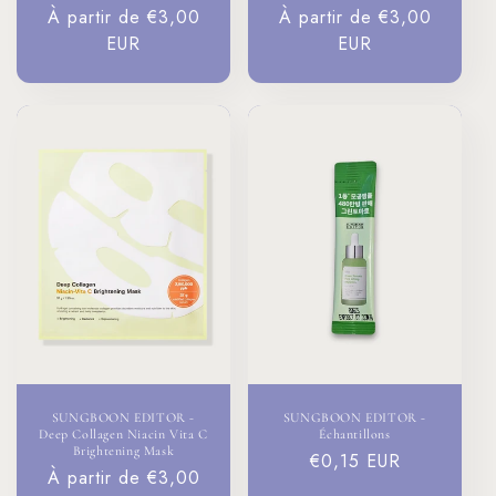
Prix
À partir de €3,00
Prix
À partir de €3,00
habituel
EUR
habituel
EUR
SUNGBOON EDITOR -
SUNGBOON EDITOR -
Deep Collagen Niacin Vita C
Échantillons
Brightening Mask
Prix
€0,15 EUR
Prix
À partir de €3,00
habituel