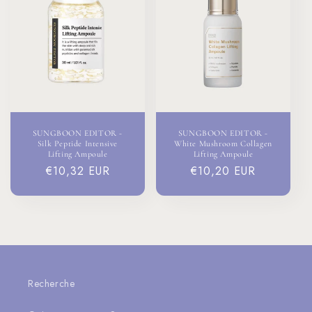
SUNGBOON EDITOR -
SUNGBOON EDITOR -
Silk Peptide Intensive
White Mushroom Collagen
Lifting Ampoule
Lifting Ampoule
Prix
€10,32 EUR
Prix
€10,20 EUR
habituel
habituel
Recherche