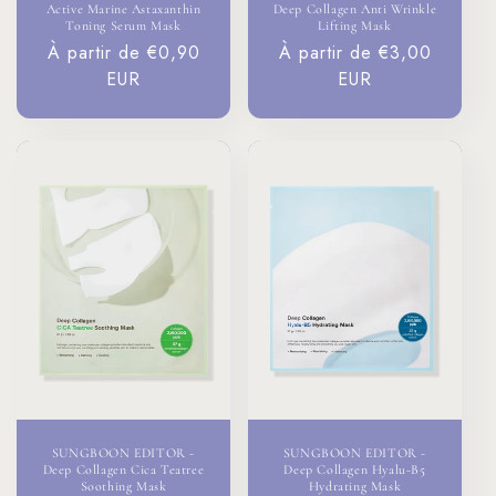
Active Marine Astaxanthin
Deep Collagen Anti Wrinkle
Toning Serum Mask
Lifting Mask
Prix
À partir de €0,90
Prix
À partir de €3,00
habituel
EUR
habituel
EUR
SUNGBOON EDITOR -
SUNGBOON EDITOR -
Deep Collagen Cica Teatree
Deep Collagen Hyalu-B5
Soothing Mask
Hydrating Mask