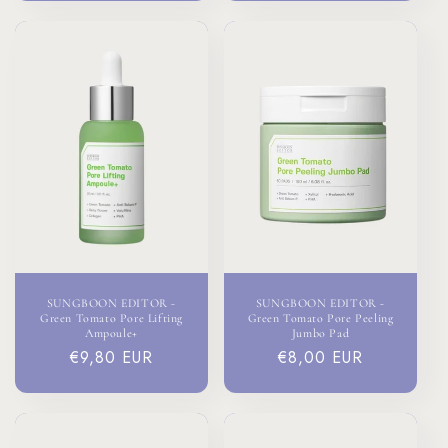
SUNGBOON EDITOR -
SUNGBOON EDITOR -
Green Tomato Pore Lifting
Green Tomato Pore Peeling
Ampoule+
Jumbo Pad
Prix
€9,80 EUR
Prix
€8,00 EUR
habituel
habituel