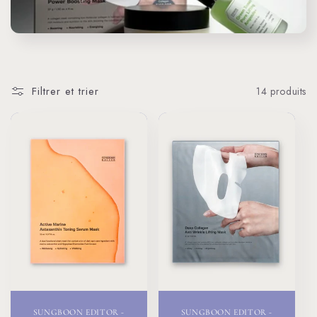
t
i
o
Filtrer et trier
14 produits
n
:
SUNGBOON EDITOR -
SUNGBOON EDITOR -