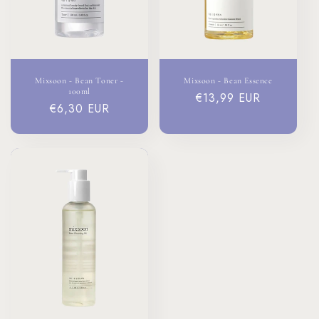
Mixsoon - Bean Toner -
Mixsoon - Bean Essence
100ml
Prix
€13,99 EUR
Prix
€6,30 EUR
habituel
habituel