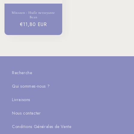
Mixsoon - Huile nettoyante
Bean
Prix
€11,80 EUR
habituel
Recherche
Qui sommes-nous ?
Livraisons
Nous contacter
Conditions Générales de Vente