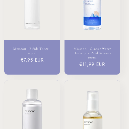
i
o
n
:
Mixsoon - Bifida Toner -
Mixsoon - Glacier Water
150ml
Hyaluronic Acid Serum -
100ml
Prix
€7,95 EUR
Prix
€11,99 EUR
habituel
habituel