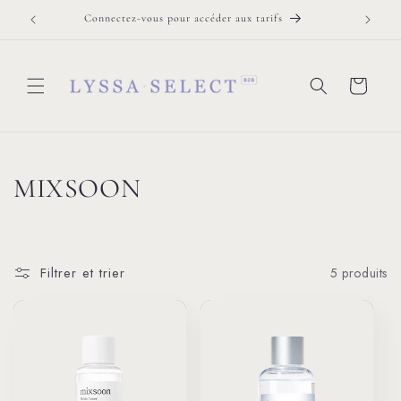
et
passer
Connectez-vous pour accéder aux tarifs
Vous avez
au
contenu
Panier
C
MIXSOON
o
l
Filtrer et trier
5 produits
l
e
c
t